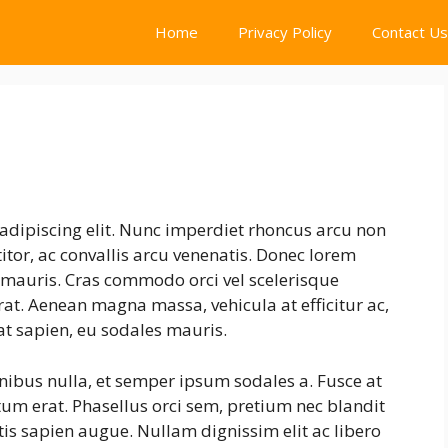
Home
Privacy Policy
Contact Us
adipiscing elit. Nunc imperdiet rhoncus arcu non
tor, ac convallis arcu venenatis. Donec lorem
s mauris. Cras commodo orci vel scelerisque
erat. Aenean magna massa, vehicula at efficitur ac,
at sapien, eu sodales mauris.
inibus nulla, et semper ipsum sodales a. Fusce at
tum erat. Phasellus orci sem, pretium nec blandit
is sapien augue. Nullam dignissim elit ac libero