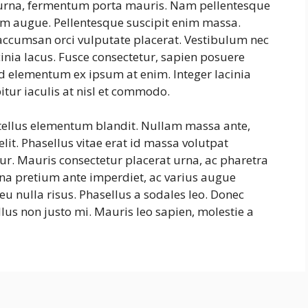
s urna, fermentum porta mauris. Nam pellentesque
ntum augue. Pellentesque suscipit enim massa.
ccumsan orci vulputate placerat. Vestibulum nec
cinia lacus. Fusce consectetur, sapien posuere
, id elementum ex ipsum at enim. Integer lacinia
itur iaculis at nisl et commodo.
 tellus elementum blandit. Nullam massa ante,
lit. Phasellus vitae erat id massa volutpat
itur. Mauris consectetur placerat urna, ac pharetra
na pretium ante imperdiet, ac varius augue
eu nulla risus. Phasellus a sodales leo. Donec
lus non justo mi. Mauris leo sapien, molestie a